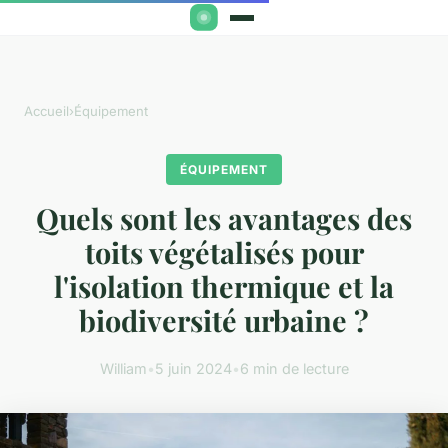
Accueil
›
Équipement
ÉQUIPEMENT
Quels sont les avantages des
toits végétalisés pour
l'isolation thermique et la
biodiversité urbaine ?
William
•
5 juin 2024
•
6 min de lecture