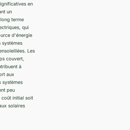
ignificatives en
ant un
e long terme
ectriques, qui
ource d'énergie
s systèmes
ensoleillées. Les
ps couvert,
tribuent à
ort aux
es systèmes
ent peu
oût initial soit
ux solaires