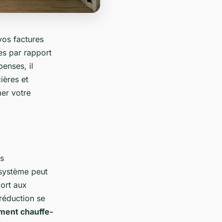
vos factures
ves par rapport
penses, il
ières et
er votre
s
 système peut
ort aux
 réduction se
ement chauffe-