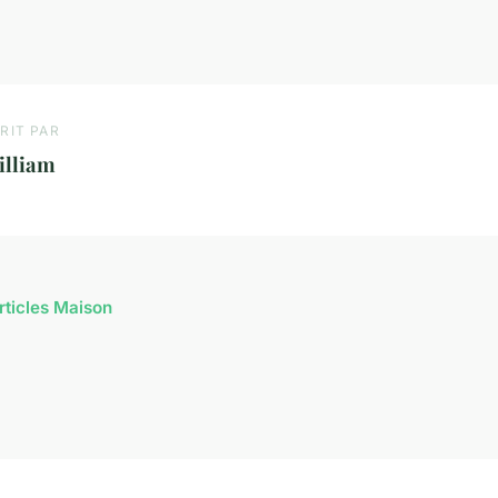
RIT PAR
illiam
articles Maison