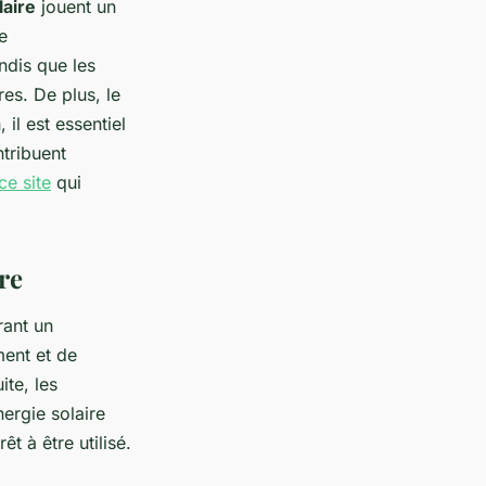
laire
jouent un
e
ndis que les
es. De plus, le
 il est essentiel
ntribuent
ce site
qui
re
rant un
ment et de
ite, les
nergie solaire
t à être utilisé.