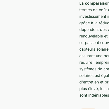
La
comparaison 
termes de coût e
investissement i
grâce à la réduc
dépendent des én
renouvelable et
surpassent souve
capteurs solair
assurant une pe
réduire l'empre
systèmes de chau
solaires est éga
d'entretien et p
plus élevé, les
sont indéniables