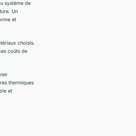
 au système de
ature. Un
forme et
tériaux choisis.
ces coûts de
nner
ires thermiques
ble et