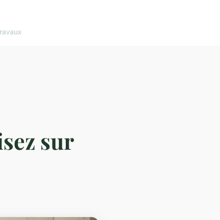
ravaux
isez sur