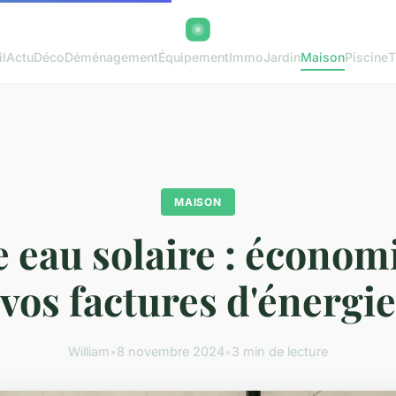
l
Actu
Déco
Déménagement
Équipement
Immo
Jardin
Maison
Piscine
T
MAISON
 eau solaire : économ
vos factures d'énergie
William
•
8 novembre 2024
•
3 min de lecture