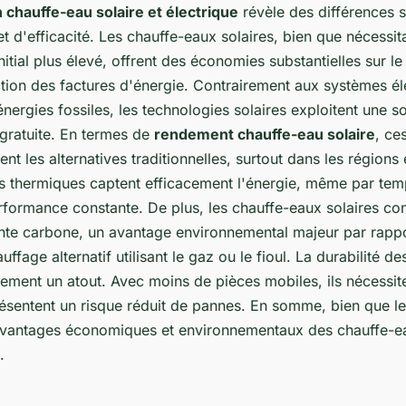
chauffe-eau solaire et électrique
révèle des différences s
t d'efficacité. Les chauffe-eaux solaires, bien que nécessit
nitial plus élevé, offrent des économies substantielles sur l
tion des factures d'énergie. Contrairement aux systèmes él
ergies fossiles, les technologies solaires exploitent une s
 gratuite. En termes de
rendement chauffe-eau solaire
, ce
nt les alternatives traditionnelles, surtout dans les régions 
es thermiques captent efficacement l'énergie, même par tem
rformance constante. De plus, les chauffe-eaux solaires con
inte carbone, un avantage environnemental majeur par rapp
ffage alternatif utilisant le gaz ou le fioul. La durabilité d
lement un atout. Avec moins de pièces mobiles, ils nécessit
résentent un risque réduit de pannes. En somme, bien que le c
 avantages économiques et environnementaux des chauffe-ea
.