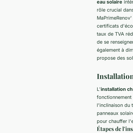
eau solaire
inté
rôle crucial da
MaPrimeRenov' p
certificats d'éc
taux de TVA rédu
de se renseigner
également à dim
propose des sol
Installati
L'
installation c
fonctionnement 
l'inclinaison du 
panneaux solaire
pour chauffer l'
Étapes de l'in