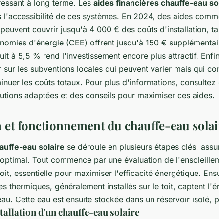
ressant à long terme. Les
aides financières chauffe-eau so
ns l'accessibilité de ces systèmes. En 2024, des aides comm
euvent couvrir jusqu'à 4 000 € des coûts d'installation, ta
onomies d'énergie (CEE) offrent jusqu'à 150 € supplémentair
it à 5,5 % rend l'investissement encore plus attractif. Enfin,
 sur les subventions locales qui peuvent varier mais qui co
inuer les coûts totaux. Pour plus d'informations, consultez
utions adaptées et des conseils pour maximiser ces aides.
on et fonctionnement du chauffe-eau solai
hauffe-eau solaire
se déroule en plusieurs étapes clés, assu
optimal. Tout commence par une évaluation de l'ensoleille
toit, essentielle pour maximiser l'efficacité énergétique. Ensu
s thermiques, généralement installés sur le toit, captent l'é
eau. Cette eau est ensuite stockée dans un réservoir isolé, prê
stallation d'un chauffe-eau solaire