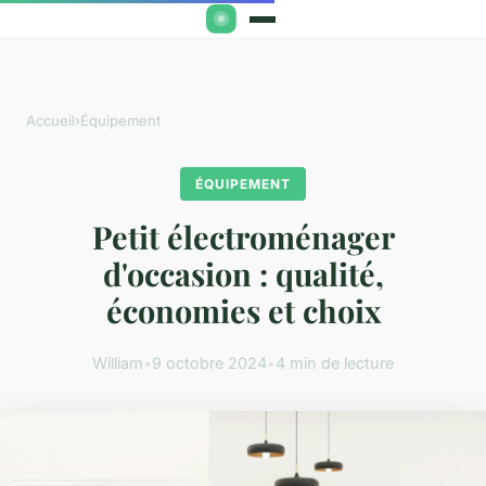
Accueil
›
Équipement
ÉQUIPEMENT
Petit électroménager
d'occasion : qualité,
économies et choix
William
•
9 octobre 2024
•
4 min de lecture